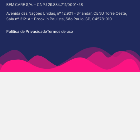
BEM.CARE S/A. – CNPJ 29.884.711/0001-58
Avenida das Nações Unidas, nº 12.901 – 3º andar, CENU Torre Oeste,
Sala nº 312-A – Brooklin Paulista, São Paulo, SP, 04578-910
Política de Privacidade
Termos de uso