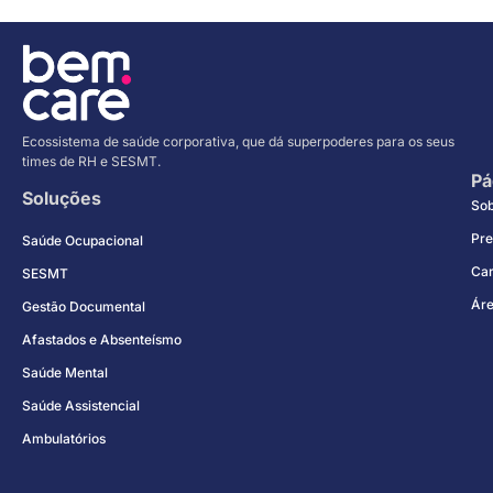
Ecossistema de saúde corporativa, que dá superpoderes para os seus
times de RH e SESMT.
Pá
Soluções
So
Pre
Saúde Ocupacional
Car
SESMT
Áre
Gestão Documental
Afastados e Absenteísmo
Saúde Mental
Saúde Assistencial
Ambulatórios