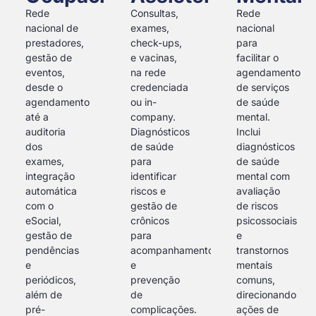
Rede
Consultas,
Rede
nacional de
exames,
nacional
prestadores,
check-ups,
para
gestão de
e vacinas,
facilitar o
eventos,
na rede
agendamento
desde o
credenciada
de serviços
agendamento
ou in-
de saúde
até a
company.
mental.
auditoria
Diagnósticos
Inclui
dos
de saúde
diagnósticos
exames,
para
de saúde
integração
identificar
mental com
automática
riscos e
avaliação
com o
gestão de
de riscos
eSocial,
crônicos
psicossociais
gestão de
para
e
pendências
acompanhamento
transtornos
e
e
mentais
periódicos,
prevenção
comuns,
além de
de
direcionando
pré-
complicações.
ações de