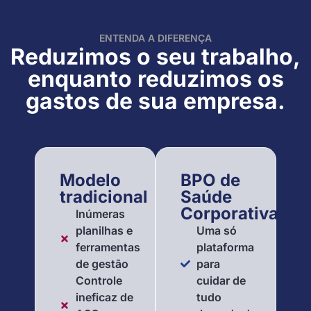
ENTENDA A DIFERENÇA
Reduzimos o seu trabalho,
enquanto reduzimos os
gastos de sua empresa.
Modelo
BPO de
tradicional
Saúde
Corporativa
Inúmeras
planilhas e
Uma só
ferramentas
plataforma
de gestão
para
Controle
cuidar de
ineficaz de
tudo