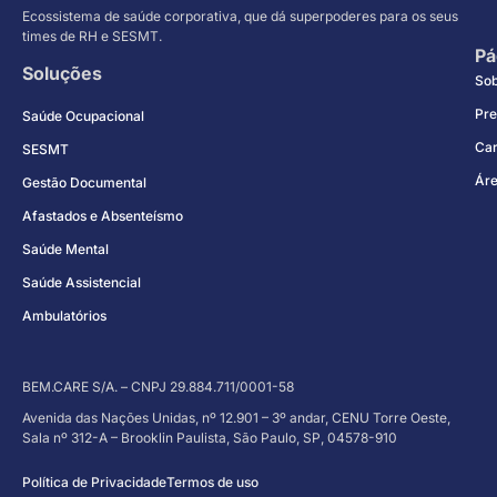
Ecossistema de saúde corporativa, que dá superpoderes para os seus
times de RH e SESMT.
Pá
Soluções
So
Pre
Saúde Ocupacional
Car
SESMT
Áre
Gestão Documental
Afastados e Absenteísmo
Saúde Mental
Saúde Assistencial
Ambulatórios
BEM.CARE S/A. – CNPJ 29.884.711/0001-58
Avenida das Nações Unidas, nº 12.901 – 3º andar, CENU Torre Oeste,
Sala nº 312-A – Brooklin Paulista, São Paulo, SP, 04578-910
Política de Privacidade
Termos de uso