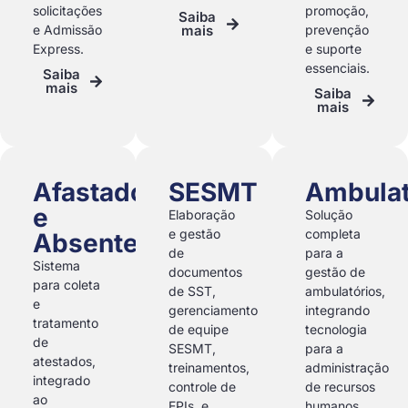
solicitações
promoção,
Saiba
e Admissão
mais
prevenção
Express.
e suporte
essenciais.
Saiba
mais
Saiba
mais
Afastados
SESMT
Ambulat
e
Elaboração
Solução
e gestão
completa
Absenteísmo
de
para a
Sistema
documentos
gestão de
para coleta
de SST,
ambulatórios,
e
gerenciamento
integrando
tratamento
de equipe
tecnologia
de
SESMT,
para a
atestados,
treinamentos,
administração
integrado
controle de
de recursos
ao
EPIs, e
humanos,