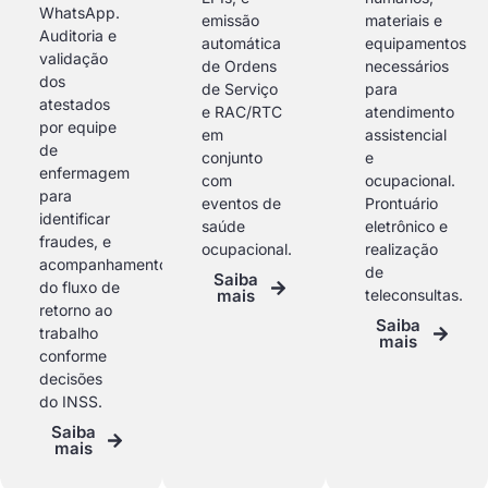
WhatsApp.
emissão
materiais e
Auditoria e
automática
equipamentos
validação
de Ordens
necessários
dos
de Serviço
para
atestados
e RAC/RTC
atendimento
por equipe
em
assistencial
de
conjunto
e
enfermagem
com
ocupacional.
para
eventos de
Prontuário
identificar
saúde
eletrônico e
fraudes, e
ocupacional.
realização
acompanhamento
de
Saiba
do fluxo de
mais
teleconsultas.
retorno ao
Saiba
trabalho
mais
conforme
decisões
do INSS.
Saiba
mais