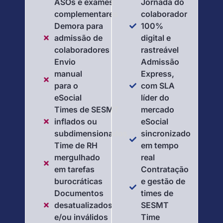
ASOs e exames
Jornada do
complementares
colaborador
Demora para
100%
admissão de
digital e
colaboradores
rastreável
Envio
Admissão
manual
Express,
para o
com SLA
eSocial
líder do
Times de SESMT
mercado
inflados ou
eSocial
subdimensionados
sincronizado
Time de RH
em tempo
mergulhado
real
em tarefas
Contratação
burocráticas
e gestão de
Documentos
times de
desatualizados
SESMT
e/ou inválidos
Time