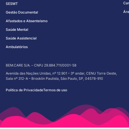
Car
SESMT
Áre
Gestão Documental
Afastados e Absenteísmo
Saúde Mental
Saúde Assistencial
Ambulatórios
BEM.CARE S/A. – CNPJ 29.884.711/0001-58
Avenida das Nações Unidas, nº 12.901 – 3º andar, CENU Torre Oeste,
Sala nº 312-A – Brooklin Paulista, São Paulo, SP, 04578-910
Política de Privacidade
Termos de uso