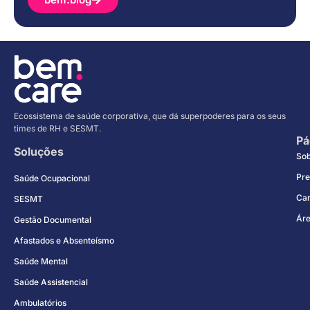
Ecossistema de saúde corporativa, que dá superpoderes para os seus
times de RH e SESMT.
Pá
Soluções
So
Pre
Saúde Ocupacional
Car
SESMT
Áre
Gestão Documental
Afastados e Absenteísmo
Saúde Mental
Saúde Assistencial
Ambulatórios