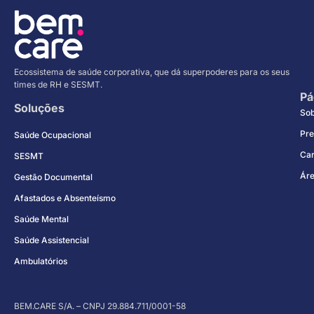
Ecossistema de saúde corporativa, que dá superpoderes para os seus
times de RH e SESMT.
Pá
Soluções
So
Pre
Saúde Ocupacional
Car
SESMT
Áre
Gestão Documental
Afastados e Absenteísmo
Saúde Mental
Saúde Assistencial
Ambulatórios
BEM.CARE S/A. – CNPJ 29.884.711/0001-58