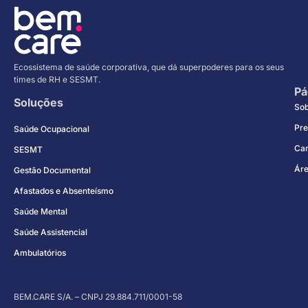
Ecossistema de saúde corporativa, que dá superpoderes para os seus
times de RH e SESMT.
Pá
Soluções
So
Pre
Saúde Ocupacional
Car
SESMT
Áre
Gestão Documental
Afastados e Absenteísmo
Saúde Mental
Saúde Assistencial
Ambulatórios
BEM.CARE S/A. – CNPJ 29.884.711/0001-58