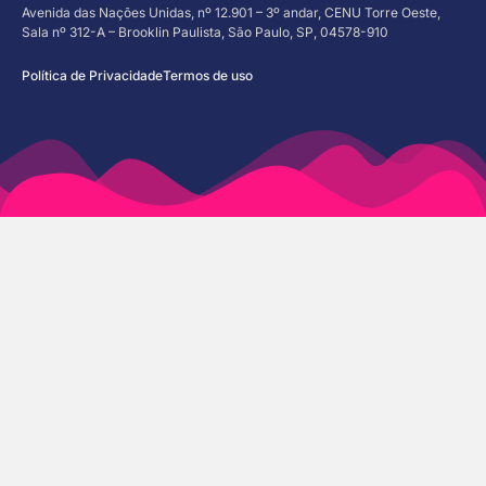
Avenida das Nações Unidas, nº 12.901 – 3º andar, CENU Torre Oeste,
Sala nº 312-A – Brooklin Paulista, São Paulo, SP, 04578-910
Política de Privacidade
Termos de uso