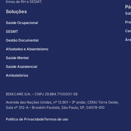
times de RH e SESMT.
Pá
Soluções
So
Pre
Saúde Ocupacional
Car
SESMT
Áre
Gestão Documental
Afastados e Absenteísmo
Saúde Mental
Saúde Assistencial
Ambulatórios
BEM.CARE S/A. – CNPJ 29.884.711/0001-58
Avenida das Nações Unidas, nº 12.901 – 3º andar, CENU Torre Oeste,
Sala nº 312-A – Brooklin Paulista, São Paulo, SP, 04578-910
Política de Privacidade
Termos de uso