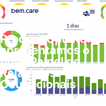
BEM.BLOG
Product Update:
apresentamos o
novo Painel de
Relatórios
Ocupacionais