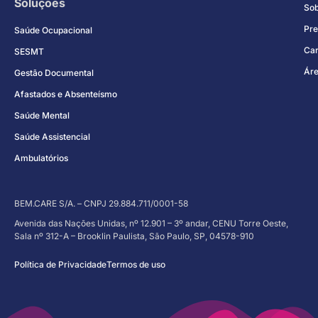
Soluções
So
Pre
Saúde Ocupacional
Car
SESMT
Áre
Gestão Documental
Afastados e Absenteísmo
Saúde Mental
Saúde Assistencial
Ambulatórios
BEM.CARE S/A. – CNPJ 29.884.711/0001-58
Avenida das Nações Unidas, nº 12.901 – 3º andar, CENU Torre Oeste,
Sala nº 312-A – Brooklin Paulista, São Paulo, SP, 04578-910
Política de Privacidade
Termos de uso