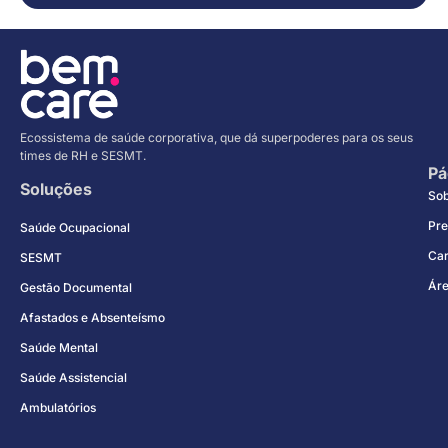
Ecossistema de saúde corporativa, que dá superpoderes para os seus
times de RH e SESMT.
Pá
Soluções
So
Pre
Saúde Ocupacional
Car
SESMT
Áre
Gestão Documental
Afastados e Absenteísmo
Saúde Mental
Saúde Assistencial
Ambulatórios