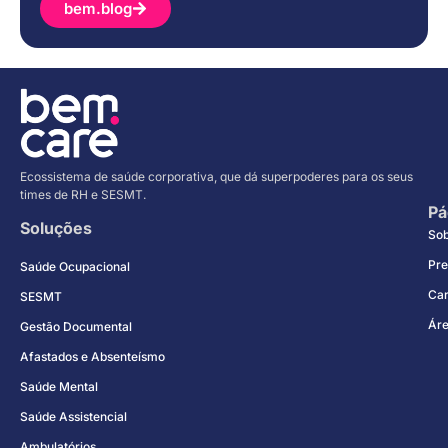
bem.blog
Ecossistema de saúde corporativa, que dá superpoderes para os seus
times de RH e SESMT.
Pá
Soluções
So
Pre
Saúde Ocupacional
Car
SESMT
Áre
Gestão Documental
Afastados e Absenteísmo
Saúde Mental
Saúde Assistencial
Ambulatórios