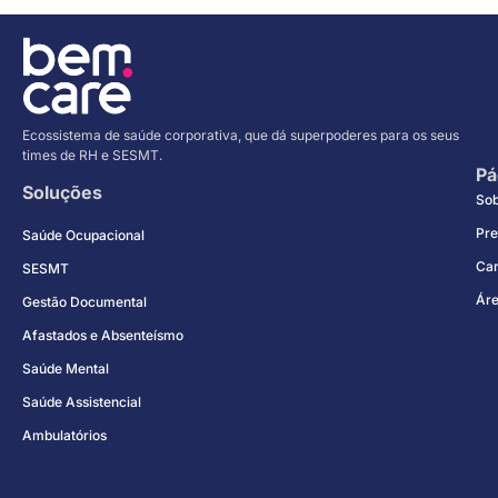
Ecossistema de saúde corporativa, que dá superpoderes para os seus
times de RH e SESMT.
Pá
Soluções
So
Pre
Saúde Ocupacional
Car
SESMT
Áre
Gestão Documental
Afastados e Absenteísmo
Saúde Mental
Saúde Assistencial
Ambulatórios