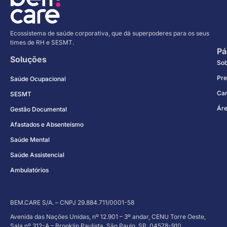
Ecossistema de saúde corporativa, que dá superpoderes para os seus
times de RH e SESMT.
Pá
Soluções
So
Pre
Saúde Ocupacional
Car
SESMT
Áre
Gestão Documental
Afastados e Absenteísmo
Saúde Mental
Saúde Assistencial
Ambulatórios
BEM.CARE S/A. – CNPJ 29.884.711/0001-58
Avenida das Nações Unidas, nº 12.901 – 3º andar, CENU Torre Oeste,
Sala nº 312-A – Brooklin Paulista, São Paulo, SP, 04578-910