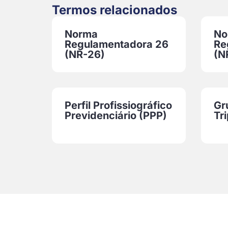
Termos relacionados
Norma
No
Regulamentadora 26
Re
(NR-26)
(N
Perfil Profissiográfico
Gr
Previdenciário (PPP)
Tri