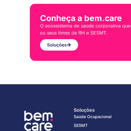
Conheça a bem.care
O ecossistema de saúde corporativa que
os seus times de RH e SESMT.
Soluções
Soluções
Saúde Ocupacional
SESMT