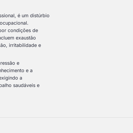
ional, é um distúrbio
ocupacional.
por condições de
incluem exaustão
o, irritabilidade e
pressão e
nhecimento e a
exigindo a
balho saudáveis e