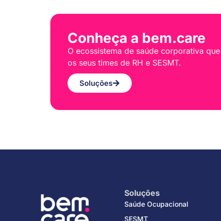
Conheça a bem.care
O ecossistema de saúde corporativa que
os seus times de RH e SESMT.
Soluções
Soluções
Saúde Ocupacional
SESMT