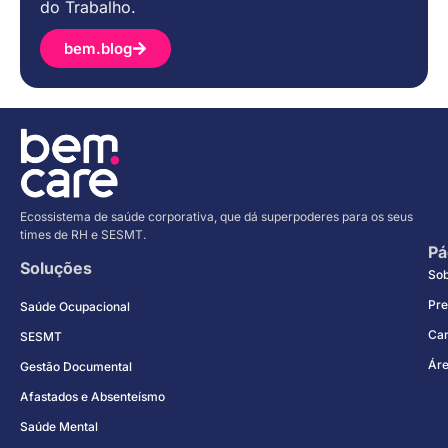
do Trabalho.
bem.blog
Ecossistema de saúde corporativa, que dá superpoderes para os seus
times de RH e SESMT.
Pá
Soluções
So
Pre
Saúde Ocupacional
Car
SESMT
Áre
Gestão Documental
Afastados e Absenteísmo
Saúde Mental