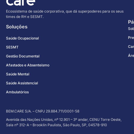
Ecossistema de saúde corporativa, que dá superpoderes para os seus
times de RH e SESMT.
Pá
Soluções
So
Pre
Saúde Ocupacional
Car
SESMT
Áre
Gestão Documental
Afastados e Absenteísmo
Saúde Mental
Saúde Assistencial
Ambulatórios
BEM.CARE S/A. – CNPJ 29.884.711/0001-58
Avenida das Nações Unidas, nº 12.901 – 3º andar, CENU Torre Oeste,
Sala nº 312-A – Brooklin Paulista, São Paulo, SP, 04578-910