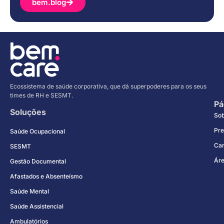
bem.blog
Ecossistema de saúde corporativa, que dá superpoderes para os seus
times de RH e SESMT.
Pá
Soluções
So
Pre
Saúde Ocupacional
Car
SESMT
Áre
Gestão Documental
Afastados e Absenteísmo
Saúde Mental
Saúde Assistencial
Ambulatórios