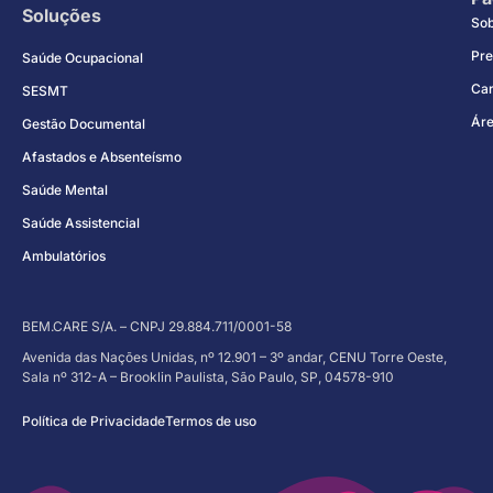
Soluções
So
Pre
Saúde Ocupacional
Car
SESMT
Áre
Gestão Documental
Afastados e Absenteísmo
Saúde Mental
Saúde Assistencial
Ambulatórios
BEM.CARE S/A. – CNPJ 29.884.711/0001-58
Avenida das Nações Unidas, nº 12.901 – 3º andar, CENU Torre Oeste,
Sala nº 312-A – Brooklin Paulista, São Paulo, SP, 04578-910
Política de Privacidade
Termos de uso