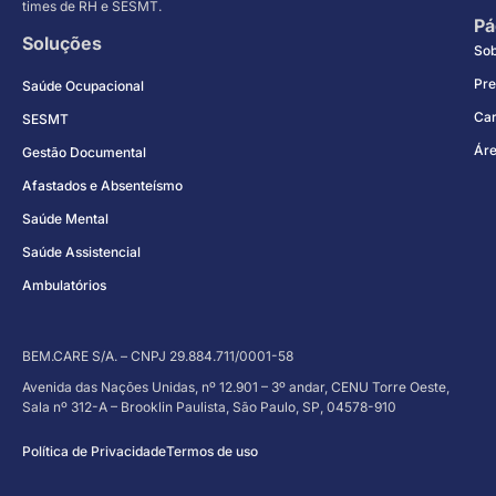
times de RH e SESMT.
Pá
Soluções
So
Pre
Saúde Ocupacional
Car
SESMT
Áre
Gestão Documental
Afastados e Absenteísmo
Saúde Mental
Saúde Assistencial
Ambulatórios
BEM.CARE S/A. – CNPJ 29.884.711/0001-58
Avenida das Nações Unidas, nº 12.901 – 3º andar, CENU Torre Oeste,
Sala nº 312-A – Brooklin Paulista, São Paulo, SP, 04578-910
Política de Privacidade
Termos de uso