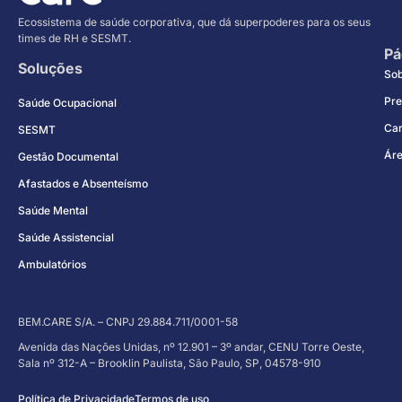
Ecossistema de saúde corporativa, que dá superpoderes para os seus
times de RH e SESMT.
Pá
Soluções
So
Pre
Saúde Ocupacional
Car
SESMT
Áre
Gestão Documental
Afastados e Absenteísmo
Saúde Mental
Saúde Assistencial
Ambulatórios
BEM.CARE S/A. – CNPJ 29.884.711/0001-58
Avenida das Nações Unidas, nº 12.901 – 3º andar, CENU Torre Oeste,
Sala nº 312-A – Brooklin Paulista, São Paulo, SP, 04578-910
Política de Privacidade
Termos de uso