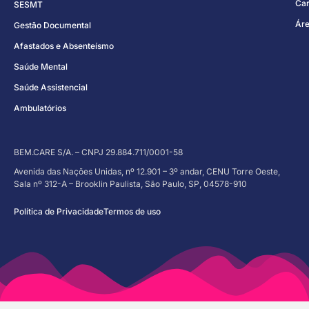
Car
SESMT
Áre
Gestão Documental
Afastados e Absenteísmo
Saúde Mental
Saúde Assistencial
Ambulatórios
BEM.CARE S/A. – CNPJ 29.884.711/0001-58
Avenida das Nações Unidas, nº 12.901 – 3º andar, CENU Torre Oeste,
Sala nº 312-A – Brooklin Paulista, São Paulo, SP, 04578-910
Política de Privacidade
Termos de uso