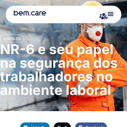
BEM.BLOG
NR-6 e seu papel
na segurança dos
trabalhadores no
ambiente laboral