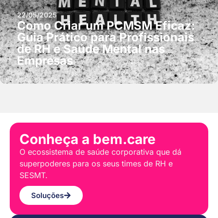
22/05/2025
Como Criar um PCMSM Eficaz:
Guia Prático para Profissionais
de RH e Saúde Mental nas
Empresas
Conheça a bem.care
O ecossistema de saúde corporativa que dá
superpoderes para os seus times de RH e
SESMT.
Soluções