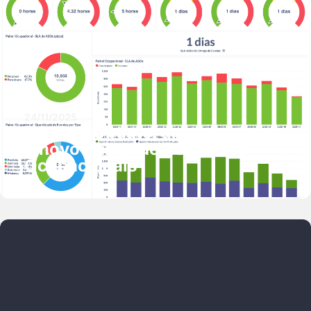
24/11/2025
Product Update: apresentamos
o novo Painel de Relatórios
Ocupacionais