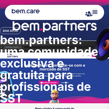
BEM.BLOG
bem.partners:
uma comunidade
exclusiva e
gratuita para
profissionais de
SST