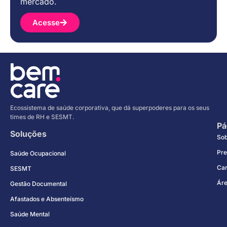
mercado.
Acesse
Ecossistema de saúde corporativa, que dá superpoderes para os seus
times de RH e SESMT.
Pá
Soluções
So
Pre
Saúde Ocupacional
Car
SESMT
Áre
Gestão Documental
Afastados e Absenteísmo
Saúde Mental